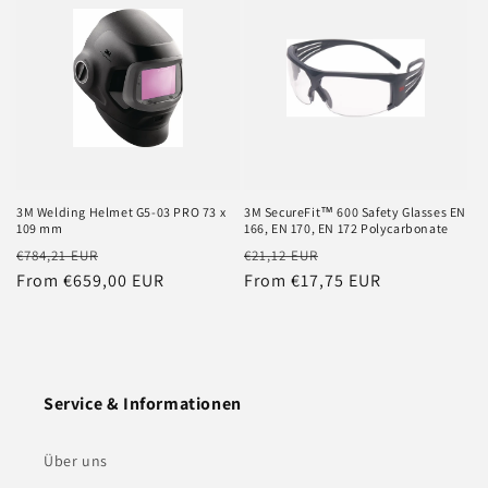
3M Welding Helmet G5-03 PRO 73 x
3M SecureFit™ 600 Safety Glasses EN
109 mm
166, EN 170, EN 172 Polycarbonate
Regular
Sale
Regular
Sale
€784,21 EUR
€21,12 EUR
price
From €659,00 EUR
price
price
From €17,75 EUR
price
Service & Informationen
Über uns