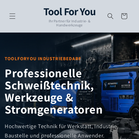
Skip to
Tool For You
content
Cart
Ihr Partner für Industrie- &
Handwerkzeuge
TOOLFORYOU INDUSTRIEBEDARF
Professionelle
Schweißtechnik,
Werkzeuge &
Stromgeneratoren
Hochwertige Technik für Werkstatt, Industrie,
Baustelle und professionelle Anwender.