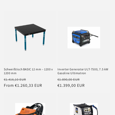
Schweißtisch BASIC 12 mm – 1200 x
Inverter Generator ULT-7500, 7.5 kW
1200 mm
Gasoline Ultimatron
Regular
Sale
Regular
Sale
€1.416,10 EUR
€1.890,00 EUR
price
From €1.260,33 EUR
price
price
€1.399,00 EUR
price