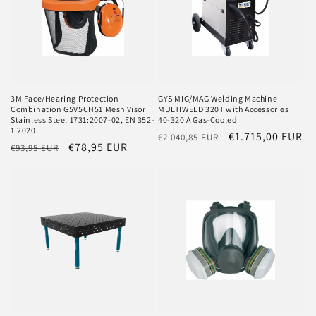
3M Face/Hearing Protection
GYS MIG/MAG Welding Machine
Combination G5V5CH51 Mesh Visor
MULTIWELD 320T with Accessories
Stainless Steel 1731:2007-02, EN 352-
40-320 A Gas-Cooled
1:2020
Regular
Sale
€1.715,00 EUR
€2.040,85 EUR
Regular
Sale
€78,95 EUR
€93,95 EUR
price
price
price
price