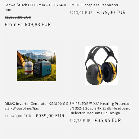
Schweißtisch ECO 8 mm – 1500x1480
3M Full Facepiece Respirator
mm
Regular
Sale
€179,00 EUR
€213,01 EUR
Regular
Sale
€1.808,80 EUR
price
price
price
From €1.609,83 EUR
price
DIMAX Inverter Generator KS 3100iG S
3M PELTOR™ X2A Hearing Protector
2.8 kW Gasoline/Gas
EN 352-1:2020 SNR 31 dB Headband
Dielectric Medium Cup Design
Regular
Sale
€939,00 EUR
€1.149,00 EUR
Regular
Sale
€35,95 EUR
€42,78 EUR
price
price
price
price